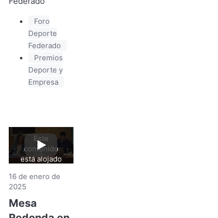
Federado
Foro
Deporte
Federado
Premios
Deporte y
Empresa
Este
contenido
Reproducir
video
está alojado
en YouTube.
16 de enero de
Al hacer clic
2025
aceptas sus
términos y
Mesa
de
condiciones
.
Redonda en