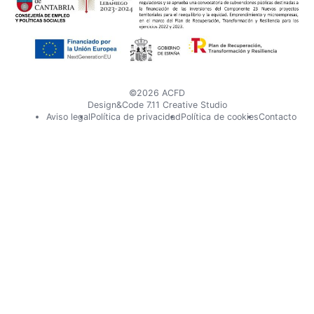
en
en
X
Instagram
©2026 ACFD
Design&Code 7.11 Creative Studio
Pie
Aviso legal
Política de privacidad
Política de cookies
Contacto
de
página