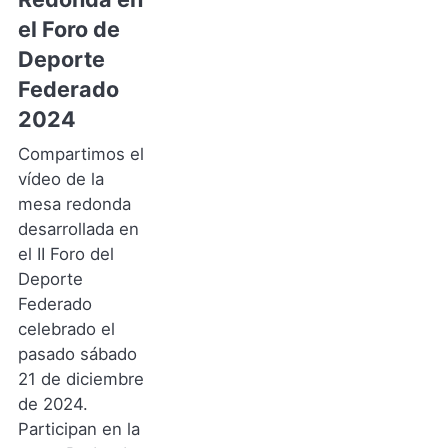
YouTube
(Se
el Foro de
abre
Deporte
en
Federado
una
nueva
2024
pestaña)
Compartimos el
vídeo de la
mesa redonda
desarrollada en
el II Foro del
Deporte
Federado
celebrado el
pasado sábado
21 de diciembre
de 2024.
Participan en la