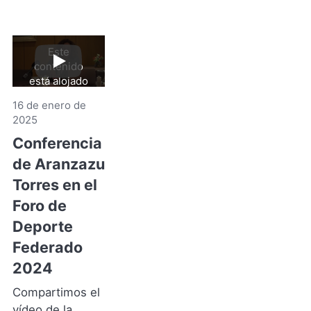
Este
contenido
Reproducir
video
está alojado
en YouTube.
16 de enero de
Al hacer clic
2025
aceptas sus
términos y
Conferencia
de
condiciones
.
de Aranzazu
YouTube
(Se
Torres en el
abre
Foro de
en
Deporte
una
nueva
Federado
pestaña)
2024
Compartimos el
vídeo de la