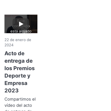
Este
contenido
Reproducir
video
está alojado
en YouTube.
22 de enero de
Al hacer clic
2024
aceptas sus
términos y
Acto de
de
condiciones
.
entrega de
YouTube
(Se
los Premios
abre
Deporte y
en
Empresa
una
nueva
2023
pestaña)
Compartimos el
vídeo del acto