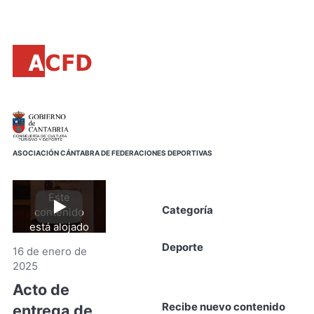
Principal
Saltar
al
contenido
principal
ASOCIACIÓN CÁNTABRA DE FEDERACIONES DEPORTIVAS
Este
Categoría
contenido
Reproducir
video
está alojado
en YouTube.
Deporte
16 de enero de
Al hacer clic
2025
aceptas sus
términos y
Acto de
de
condiciones
.
Recibe nuevo contenido
entrega de