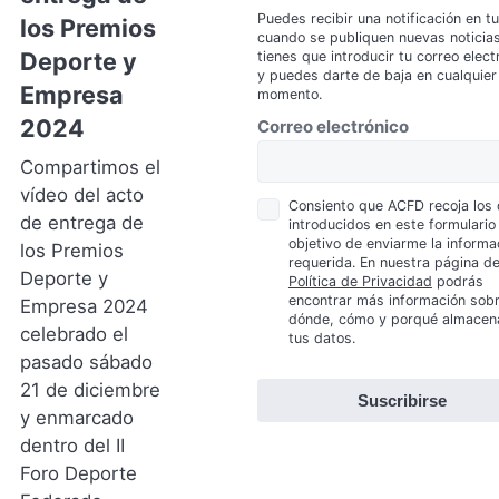
YouTube
Puedes recibir una notificación en t
(Se
los Premios
cuando se publiquen nuevas noticias
abre
Deporte y
tienes que introducir tu correo elect
en
y puedes darte de baja en cualquier
Empresa
una
momento.
nueva
*
2024
Correo electrónico
pestaña)
Compartimos el
vídeo del acto
Política
Consiento que ACFD recoja los
de entrega de
introducidos en este formulario
de
objetivo de enviarme la informa
los Premios
Privacidad
requerida. En nuestra página d
*
Deporte y
Política de Privacidad
podrás
encontrar más información sob
Empresa 2024
dónde, cómo y porqué almace
celebrado el
tus datos.
pasado sábado
21 de diciembre
Suscribirse
y enmarcado
dentro del II
Foro Deporte