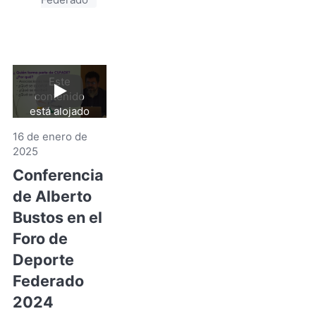
Este
contenido
Reproducir
video
está alojado
en YouTube.
16 de enero de
Al hacer clic
2025
aceptas sus
términos y
Conferencia
de
condiciones
.
de Alberto
YouTube
(Se
Bustos en el
abre
Foro de
en
Deporte
una
nueva
Federado
pestaña)
2024