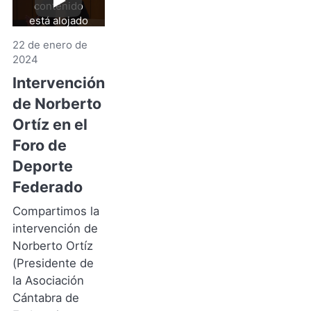
contenido
Reproducir
video
está alojado
en YouTube.
22 de enero de
Al hacer clic
2024
aceptas sus
términos y
Intervención
de
condiciones
.
de Norberto
YouTube
(Se
Ortíz en el
abre
Foro de
en
Deporte
una
nueva
Federado
pestaña)
Compartimos la
intervención de
Norberto Ortíz
(Presidente de
la Asociación
Cántabra de