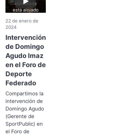
contenido
Reproducir
video
está alojado
en YouTube.
22 de enero de
Al hacer clic
2024
aceptas sus
términos y
Intervención
de
condiciones
.
de Domingo
YouTube
(Se
Agudo Imaz
abre
en el Foro de
en
Deporte
una
nueva
Federado
pestaña)
Compartimos la
intervención de
Domingo Agudo
(Gerente de
SportPublic) en
el Foro de