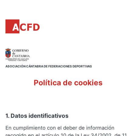
Principal
Saltar
al
contenido
principal
ASOCIACIÓN CÁNTABRA DE FEDERACIONES DEPORTIVAS
Política de cookies
1. Datos identificativos
En cumplimiento con el deber de información
recogido en el artículo 10 de la Ley 34/2002, de 11