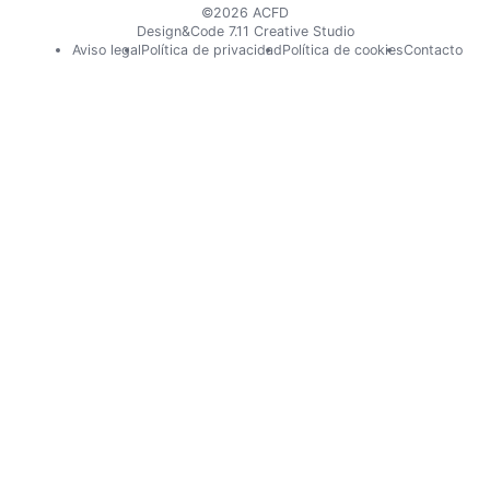
©2026 ACFD
Design&Code 7.11 Creative Studio
Pie
Aviso legal
Política de privacidad
Política de cookies
Contacto
de
página