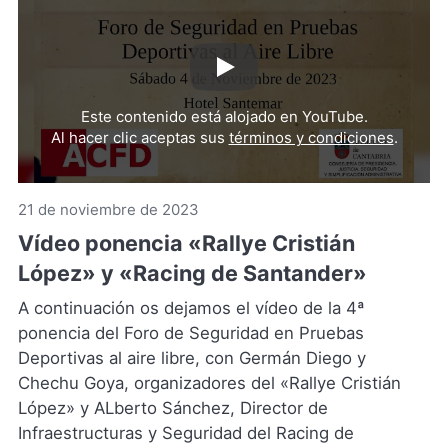
Reproducir
video
Este contenido está alojado en YouTube.
de
Al hacer clic aceptas sus
términos y condiciones
.
YouTub
(Se
abre
21 de noviembre de 2023
en
Vídeo ponencia «Rallye Cristián
una
nueva
López» y «Racing de Santander»
pestaña
A continuación os dejamos el vídeo de la 4ª
ponencia del Foro de Seguridad en Pruebas
Deportivas al aire libre, con Germán Diego y
Chechu Goya, organizadores del «Rallye Cristián
López» y ALberto Sánchez, Director de
Infraestructuras y Seguridad del Racing de