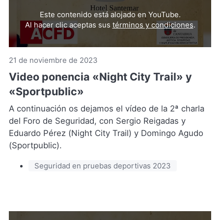
video
Este contenido está alojado en YouTube.
de
Al hacer clic aceptas sus
términos y condiciones
.
YouTub
(Se
abre
21 de noviembre de 2023
en
Video ponencia «Night City Trail» y
una
nueva
«Sportpublic»
pestaña
A continuación os dejamos el vídeo de la 2ª charla
del Foro de Seguridad, con Sergio Reigadas y
Eduardo Pérez (Night City Trail) y Domingo Agudo
(Sportpublic).
Seguridad en pruebas deportivas 2023