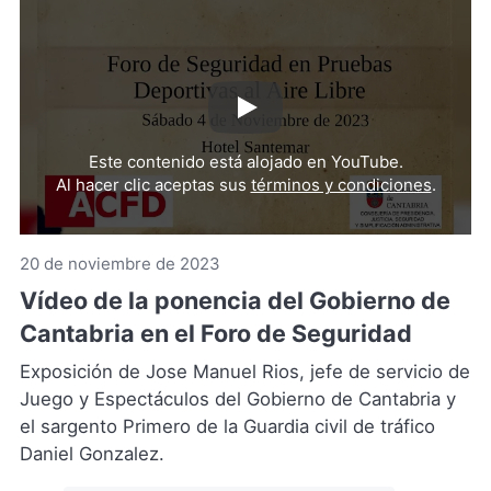
Reproducir
video
Este contenido está alojado en YouTube.
de
Al hacer clic aceptas sus
términos y condiciones
.
YouTub
(Se
abre
20 de noviembre de 2023
en
Vídeo de la ponencia del Gobierno de
una
nueva
Cantabria en el Foro de Seguridad
pestaña
Exposición de Jose Manuel Rios, jefe de servicio de
Juego y Espectáculos del Gobierno de Cantabria y
el sargento Primero de la Guardia civil de tráfico
Daniel Gonzalez.