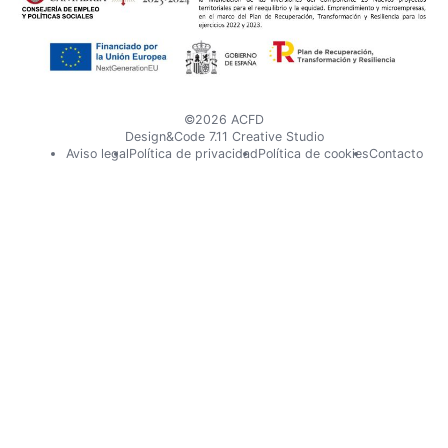
X
Instagram
©2026 ACFD
Design&Code 7.11 Creative Studio
Pie
Aviso legal
Política de privacidad
Política de cookies
Contacto
de
página