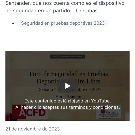
Santander, que nos cuenta como es el dispositivo
de seguridad en un partido…
Leer más
Seguridad en pruebas deportivas 2023
Reproducir
video
Este contenido está alojado en YouTube.
de
Al hacer clic aceptas sus
términos y condiciones
.
YouTub
(Se
abre
21 de noviembre de 2023
en