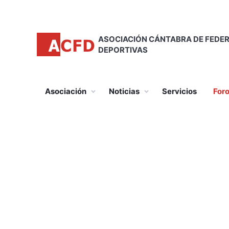
Saltar
al
contenido
ASOCIACIÓN CÁNTABRA DE FEDE
DEPORTIVAS
principal
Principal
Asociación
Noticias
Servicios
For