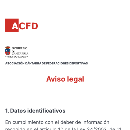
Principal
Saltar
al
contenido
principal
ASOCIACIÓN CÁNTABRA DE FEDERACIONES DEPORTIVAS
Aviso legal
1. Datos identificativos
En cumplimiento con el deber de información
recogido en el artículo 10 de la Ley 34/2002, de 11