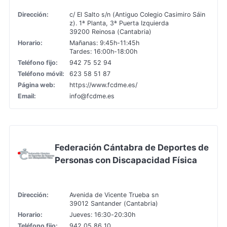
Dirección:
c/ El Salto s/n (Antiguo Colegio Casimiro Sáin
z). 1ª Planta, 3ª Puerta Izquierda
39200 Reinosa (Cantabria)
Horario:
Mañanas: 9:45h-11:45h
Tardes: 16:00h-18:00h
Teléfono fijo:
942 75 52 94
Teléfono móvil:
623 58 51 87
Página web:
https://www.fcdme.es/
Email:
info@fcdme.es
Federación Cántabra de Deportes de
Personas con Discapacidad Física
Dirección:
Avenida de Vicente Trueba sn
39012 Santander (Cantabria)
Horario:
Jueves: 16:30-20:30h
Teléfono fijo:
942 05 86 10