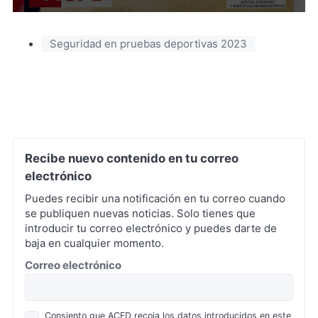
(Se
abre
en
Seguridad en pruebas deportivas 2023
una
nueva
pestaña
Recibe nuevo contenido en tu correo
electrónico
Puedes recibir una notificación en tu correo cuando
se publiquen nuevas noticias. Solo tienes que
introducir tu correo electrónico y puedes darte de
baja en cualquier momento.
*
Correo electrónico
Política
Consiento que ACFD recoja los datos introducidos en este