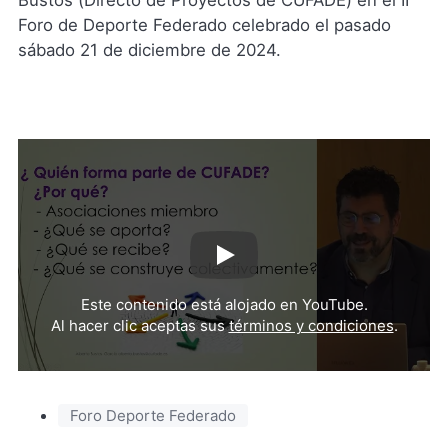
Bustos (Directo de Proyectos de CUFADE) en el II
Foro de Deporte Federado celebrado el pasado
sábado 21 de diciembre de 2024.
Reproducir
video
Este contenido está alojado en YouTube.
de
Al hacer clic aceptas sus
términos y condiciones
.
YouTub
(Se
abre
en
Foro Deporte Federado
una