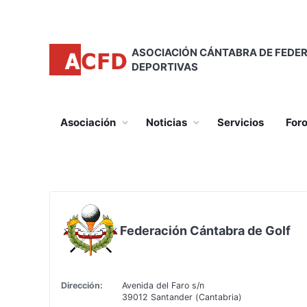
Saltar
al
contenido
ASOCIACIÓN CÁNTABRA DE FEDE
DEPORTIVAS
principal
Principal
Asociación
Noticias
Servicios
For
Federación Cántabra de Golf
Dirección:
Avenida del Faro s/n
39012 Santander (Cantabria)