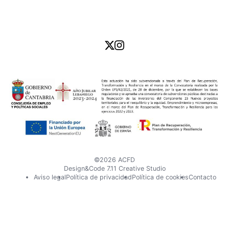
Visita
Visita
nuestro
nuestro
perfil
perfil
en
en
X
Instagram
©2026 ACFD
Design&Code 7.11 Creative Studio
Pie
Aviso legal
Política de privacidad
Política de cookies
Contacto
de
página