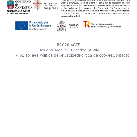
en
en
X
Instagram
©2026 ACFD
Design&Code 7.11 Creative Studio
Pie
Aviso legal
Política de privacidad
Política de cookies
Contacto
de
página