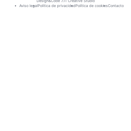
Design&Code 7.11 Creative Studio
Pie
Aviso legal
Política de privacidad
Política de cookies
Contacto
de
página