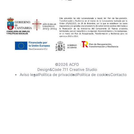
Visita
Visita
nuestro
nuestro
perfil
perfil
en
en
X
Instagram
©2026 ACFD
Design&Code 7.11 Creative Studio
Pie
Aviso legal
Política de privacidad
Política de cookies
Contacto
de
página