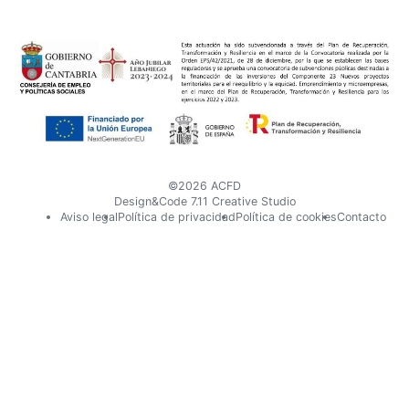
nuestro
nuestro
perfil
perfil
en
en
X
Instagram
©2026 ACFD
Design&Code 7.11 Creative Studio
Pie
Aviso legal
Política de privacidad
Política de cookies
Contacto
de
página